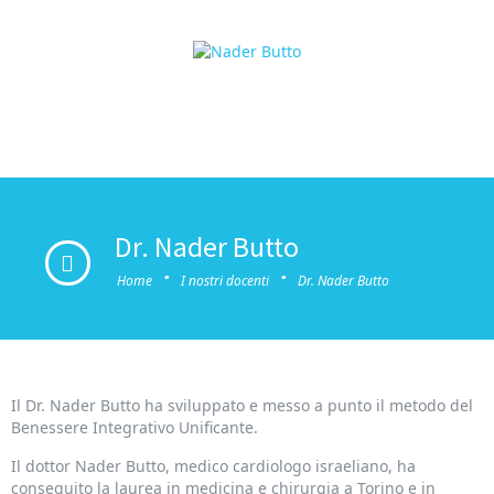
Dr. Nader Butto
·
·
Home
I nostri docenti
Dr. Nader Butto
Il Dr. Nader Butto ha sviluppato e messo a punto il metodo del
Benessere Integrativo Unificante.
Il dottor Nader Butto, medico cardiologo israeliano, ha
conseguito la laurea in medicina e chirurgia a Torino e in