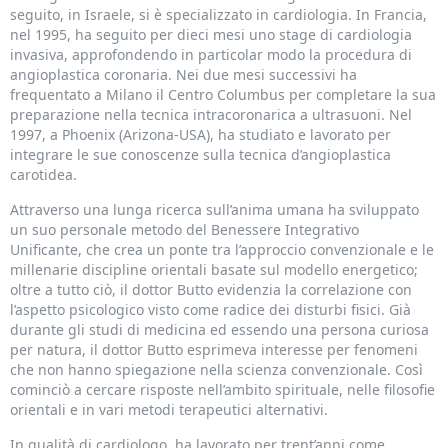
seguito, in Israele, si è specializzato in cardiologia. In Francia,
nel 1995, ha seguito per dieci mesi uno stage di cardiologia
invasiva, approfondendo in particolar modo la procedura di
angioplastica coronaria. Nei due mesi successivi ha
frequentato a Milano il Centro Columbus per completare la sua
preparazione nella tecnica intracoronarica a ultrasuoni. Nel
1997, a Phoenix (Arizona-USA), ha studiato e lavorato per
integrare le sue conoscenze sulla tecnica d’angioplastica
carotidea.
Attraverso una lunga ricerca sull’anima umana ha sviluppato
un suo personale metodo del Benessere Integrativo
Unificante, che crea un ponte tra l’approccio convenzionale e le
millenarie discipline orientali basate sul modello energetico;
oltre a tutto ciò, il dottor Butto evidenzia la correlazione con
l’aspetto psicologico visto come radice dei disturbi fisici. Già
durante gli studi di medicina ed essendo una persona curiosa
per natura, il dottor Butto esprimeva interesse per fenomeni
che non hanno spiegazione nella scienza convenzionale. Così
cominciò a cercare risposte nell’ambito spirituale, nelle filosofie
orientali e in vari metodi terapeutici alternativi.
In qualità di cardiologo, ha lavorato per trent’anni come