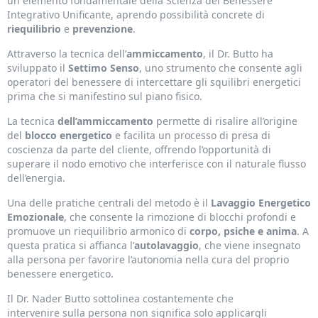
un elemento fondamentale della Scienza del Benessere
Integrativo Unificante, aprendo possibilità concrete di
riequilibrio
e
prevenzione
.
Attraverso la tecnica dell’
ammiccamento
, il Dr. Butto ha
sviluppato il
Settimo Senso
, uno strumento che consente agli
operatori del benessere di intercettare gli squilibri energetici
prima che si manifestino sul piano fisico.
La tecnica
dell’ammiccamento
permette di risalire all’origine
del
blocco energetico
e facilita un processo di presa di
coscienza da parte del cliente, offrendo l’opportunità di
superare il nodo emotivo che interferisce con il naturale flusso
dell’energia.
Una delle pratiche centrali del metodo è il
Lavaggio Energetico
Emozionale
, che consente la rimozione di blocchi profondi e
promuove un riequilibrio armonico di
corpo, psiche e anima
. A
questa pratica si affianca l’
autolavaggio
, che viene insegnato
alla persona per favorire l’autonomia nella cura del proprio
benessere energetico.
Il Dr. Nader Butto sottolinea costantemente che
intervenire sulla persona non significa solo applicargli