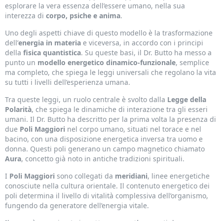
esplorare la vera essenza dell’essere umano, nella sua
interezza di
corpo, psiche e anima
.
Uno degli aspetti chiave di questo modello è la trasformazione
dell’
energia in materia
e viceversa, in accordo con i principi
della
fisica quantistica
. Su queste basi, il Dr. Butto ha messo a
punto un
modello energetico dinamico-funzionale
, semplice
ma completo, che spiega le leggi universali che regolano la vita
su tutti i livelli dell’esperienza umana.
Tra queste leggi, un ruolo centrale è svolto dalla
Legge della
Polarità
, che spiega le dinamiche di interazione tra gli esseri
umani. Il Dr. Butto ha descritto per la prima volta la presenza di
due
Poli Maggiori
nel corpo umano, situati nel torace e nel
bacino, con una disposizione energetica inversa tra uomo e
donna. Questi poli generano un campo magnetico chiamato
Aura
, concetto già noto in antiche tradizioni spirituali.
I
Poli Maggiori
sono collegati da
meridiani
, linee energetiche
conosciute nella cultura orientale. Il contenuto energetico dei
poli determina il livello di vitalità complessiva dell’organismo,
fungendo da generatore dell’energia vitale.