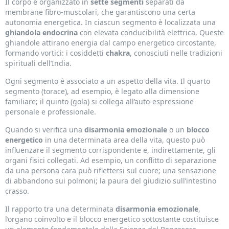
Il corpo è organizzato in
sette segmenti
separati da
membrane fibro-muscolari, che garantiscono una certa
autonomia energetica. In ciascun segmento è localizzata una
ghiandola endocrina
con elevata conducibilità elettrica. Queste
ghiandole attirano energia dal campo energetico circostante,
formando vortici: i cosiddetti
chakra
, conosciuti nelle tradizioni
spirituali dell’India.
Ogni segmento è associato a un aspetto della vita. Il quarto
segmento (torace), ad esempio, è legato alla dimensione
familiare; il quinto (gola) si collega all’auto-espressione
personale e professionale.
Quando si verifica una
disarmonia emozionale
o un
blocco
energetico
in una determinata area della vita, questo può
influenzare il segmento corrispondente e, indirettamente, gli
organi fisici collegati. Ad esempio, un conflitto di separazione
da una persona cara può riflettersi sul cuore; una sensazione
di abbandono sui polmoni; la paura del giudizio sull’intestino
crasso.
Il rapporto tra una determinata
disarmonia emozionale
,
l’organo coinvolto e il blocco energetico sottostante costituisce